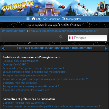
WWW.GOLDORAKGO.COM
le site de la Lune Rouge
FAQ
Connexion
S’enregistrer
Nous sommes le ven. août 07, 2026 17:20 pm
Index du forum
Foire aux questions (Questions posées fréquemment)
R
Français
e
Foire aux questions (Questions posées fréquemment)
c
h
Problèmes de connexion et d’enregistrement
e
Pourquoi dois-je m’enregistrer ?
Que signifie COPPA ?
r
Je souhaite m’enregistrer, mais je n’y parviens pas !
Je suis enregistré mais je ne peux pas me connecter !
c
Pourquoi ne puis-je pas me connecter ?
h
Je me suis enregistré par le passé mais je ne peux plus me connecter ?!
J’ai perdu mon mot de passe !
e
Pourquoi suis-je automatiquement déconnecté ?
r
À quoi sert « Supprimer les cookies » ?
Paramètres et préférences de l’utilisateur
Comment modifier mes paramètres ?
Comment empêcher mon nom d’apparaître dans la liste des membres connectés ?