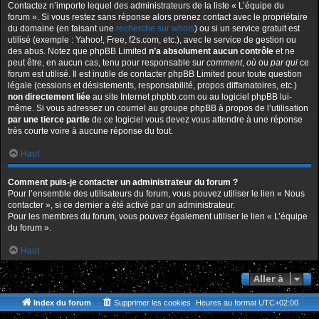
Contactez n’importe lequel des administrateurs de la liste « L’équipe du
forum ». Si vous restez sans réponse alors prenez contact avec le propriétaire
du domaine (en faisant une
recherche sur whois
) ou si un service gratuit est
utilisé (exemple : Yahoo!, Free, f2s.com, etc.), avec le service de gestion ou
des abus. Notez que phpBB Limited
n’a absolument aucun contrôle
et ne
peut être, en aucun cas, tenu pour responsable sur
comment
,
où
ou
par qui
ce
forum est utilisé. Il est inutile de contacter phpBB Limited pour toute question
légale (cessions et désistements, responsabilité, propos diffamatoires, etc.)
non directement liée
au site Internet phpbb.com ou au logiciel phpBB lui-
même. Si vous adressez un courriel au groupe phpBB à propos de l’utilisation
par une tierce partie
de ce logiciel vous devez vous attendre à une réponse
très courte voire à aucune réponse du tout.
Haut
Comment puis-je contacter un administrateur du forum ?
Pour l’ensemble des utilisateurs du forum, vous pouvez utiliser le lien « Nous
contacter », si ce dernier a été activé par un administrateur.
Pour les membres du forum, vous pouvez également utiliser le lien « L’équipe
du forum ».
Haut
Aller à
Index du forum
Supprimer les cookies
Heures au format
UTC+02:00