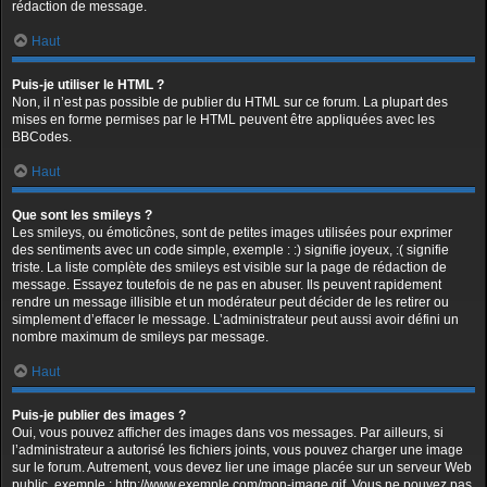
rédaction de message.
Haut
Puis-je utiliser le HTML ?
Non, il n’est pas possible de publier du HTML sur ce forum. La plupart des
mises en forme permises par le HTML peuvent être appliquées avec les
BBCodes.
Haut
Que sont les smileys ?
Les smileys, ou émoticônes, sont de petites images utilisées pour exprimer
des sentiments avec un code simple, exemple : :) signifie joyeux, :( signifie
triste. La liste complète des smileys est visible sur la page de rédaction de
message. Essayez toutefois de ne pas en abuser. Ils peuvent rapidement
rendre un message illisible et un modérateur peut décider de les retirer ou
simplement d’effacer le message. L’administrateur peut aussi avoir défini un
nombre maximum de smileys par message.
Haut
Puis-je publier des images ?
Oui, vous pouvez afficher des images dans vos messages. Par ailleurs, si
l’administrateur a autorisé les fichiers joints, vous pouvez charger une image
sur le forum. Autrement, vous devez lier une image placée sur un serveur Web
public, exemple : http://www.exemple.com/mon-image.gif. Vous ne pouvez pas