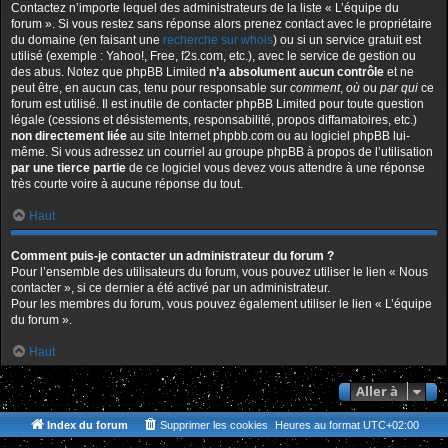
Contactez n’importe lequel des administrateurs de la liste « L’équipe du
forum ». Si vous restez sans réponse alors prenez contact avec le propriétaire
du domaine (en faisant une
recherche sur whois
) ou si un service gratuit est
utilisé (exemple : Yahoo!, Free, f2s.com, etc.), avec le service de gestion ou
des abus. Notez que phpBB Limited
n’a absolument aucun contrôle
et ne
peut être, en aucun cas, tenu pour responsable sur
comment
,
où
ou
par qui
ce
forum est utilisé. Il est inutile de contacter phpBB Limited pour toute question
légale (cessions et désistements, responsabilité, propos diffamatoires, etc.)
non directement liée
au site Internet phpbb.com ou au logiciel phpBB lui-
même. Si vous adressez un courriel au groupe phpBB à propos de l’utilisation
par une tierce partie
de ce logiciel vous devez vous attendre à une réponse
très courte voire à aucune réponse du tout.
Haut
Comment puis-je contacter un administrateur du forum ?
Pour l’ensemble des utilisateurs du forum, vous pouvez utiliser le lien « Nous
contacter », si ce dernier a été activé par un administrateur.
Pour les membres du forum, vous pouvez également utiliser le lien « L’équipe
du forum ».
Haut
Aller à
Index du forum
Supprimer les cookies
Heures au format
UTC+02:00