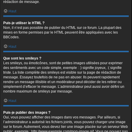
rédaction de message.
Haut
Puis-je utiliser le HTML ?
Non, il n’est pas possible de publier du HTML sur ce forum. La plupart des
mises en forme permises par le HTML peuvent être appliquées avec les
BBCodes.
Haut
Que sont les smileys ?
Les smileys, ou émoticônes, sont de petites images utilisées pour exprimer
des sentiments avec un code simple, exemple : :) signifie joyeux, :( signifie
triste. La liste complète des smileys est visible sur la page de rédaction de
message. Essayez toutefois de ne pas en abuser. Ils peuvent rapidement
rendre un message illisible et un modérateur peut décider de les retirer ou
simplement d’effacer le message. L’administrateur peut aussi avoir défini un
nombre maximum de smileys par message.
Haut
Puis-je publier des images ?
Oui, vous pouvez afficher des images dans vos messages. Par ailleurs, si
l’administrateur a autorisé les fichiers joints, vous pouvez charger une image
sur le forum. Autrement, vous devez lier une image placée sur un serveur Web
public, exemple : http://www.exemple.com/mon-image.gif. Vous ne pouvez pas