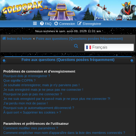
WWW.GOLDORAKGO.COM
le site de la Lune Rouge
FAQ
Connexion
S’enregistrer
Nous sommes le sam. août 08, 2026 11:01 am
Index du forum
Foire aux questions (Questions posées fréquemment)
R
Français
e
Foire aux questions (Questions posées fréquemment)
c
h
Problèmes de connexion et d’enregistrement
e
Pourquoi dois-je m’enregistrer ?
Que signifie COPPA ?
r
Je souhaite m’enregistrer, mais je n’y parviens pas !
Je suis enregistré mais je ne peux pas me connecter !
c
Pourquoi ne puis-je pas me connecter ?
h
Je me suis enregistré par le passé mais je ne peux plus me connecter ?!
J’ai perdu mon mot de passe !
e
Pourquoi suis-je automatiquement déconnecté ?
r
À quoi sert « Supprimer les cookies » ?
Paramètres et préférences de l’utilisateur
Comment modifier mes paramètres ?
Comment empêcher mon nom d’apparaître dans la liste des membres connectés ?