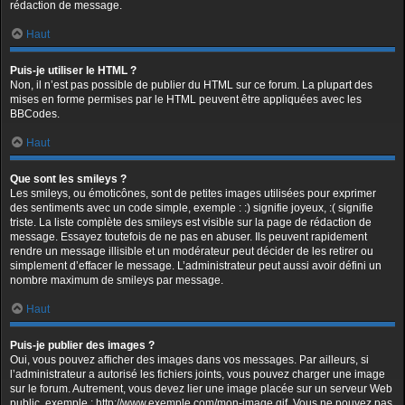
rédaction de message.
Haut
Puis-je utiliser le HTML ?
Non, il n’est pas possible de publier du HTML sur ce forum. La plupart des
mises en forme permises par le HTML peuvent être appliquées avec les
BBCodes.
Haut
Que sont les smileys ?
Les smileys, ou émoticônes, sont de petites images utilisées pour exprimer
des sentiments avec un code simple, exemple : :) signifie joyeux, :( signifie
triste. La liste complète des smileys est visible sur la page de rédaction de
message. Essayez toutefois de ne pas en abuser. Ils peuvent rapidement
rendre un message illisible et un modérateur peut décider de les retirer ou
simplement d’effacer le message. L’administrateur peut aussi avoir défini un
nombre maximum de smileys par message.
Haut
Puis-je publier des images ?
Oui, vous pouvez afficher des images dans vos messages. Par ailleurs, si
l’administrateur a autorisé les fichiers joints, vous pouvez charger une image
sur le forum. Autrement, vous devez lier une image placée sur un serveur Web
public, exemple : http://www.exemple.com/mon-image.gif. Vous ne pouvez pas