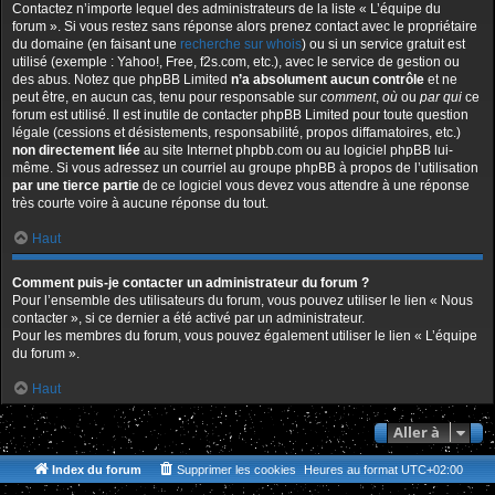
Contactez n’importe lequel des administrateurs de la liste « L’équipe du
forum ». Si vous restez sans réponse alors prenez contact avec le propriétaire
du domaine (en faisant une
recherche sur whois
) ou si un service gratuit est
utilisé (exemple : Yahoo!, Free, f2s.com, etc.), avec le service de gestion ou
des abus. Notez que phpBB Limited
n’a absolument aucun contrôle
et ne
peut être, en aucun cas, tenu pour responsable sur
comment
,
où
ou
par qui
ce
forum est utilisé. Il est inutile de contacter phpBB Limited pour toute question
légale (cessions et désistements, responsabilité, propos diffamatoires, etc.)
non directement liée
au site Internet phpbb.com ou au logiciel phpBB lui-
même. Si vous adressez un courriel au groupe phpBB à propos de l’utilisation
par une tierce partie
de ce logiciel vous devez vous attendre à une réponse
très courte voire à aucune réponse du tout.
Haut
Comment puis-je contacter un administrateur du forum ?
Pour l’ensemble des utilisateurs du forum, vous pouvez utiliser le lien « Nous
contacter », si ce dernier a été activé par un administrateur.
Pour les membres du forum, vous pouvez également utiliser le lien « L’équipe
du forum ».
Haut
Aller à
Index du forum
Supprimer les cookies
Heures au format
UTC+02:00